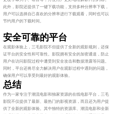
此外，影院还提供了一键下载功能，支持多种分辨率下载，
用户可以选择自己喜欢的分辨率进行下载观看，同时也可以
节约用户的下载时间。
一竞技官网测速入口
安全可靠的平台
在观影体验上，三毛影院不但提供了全新的观影规则，还保
证平台的安全性和可靠性。影院拥有安全的加密通道，防止
用户在访问影院过程中遭受到安全攻击和数据泄露等问题。
同时，平台还将尽全力解决用户在观影过程中遇到的问题，
确保用户可以享受到最好的观影体验。
总结
作为一家专注于潮流电影和独家资源的在线电影平台，三毛
影院不仅提供了最新、最热门的影视资源，而且还为用户提
供了全新的观影体验。其中独特的资源库、潮流电影和全新