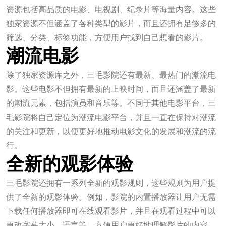
资源包括高品质的电影、电视剧、纪录片等海量内容。这些
独家资源不但涵盖了各种类型的影片，而且还拥有足够多的
筛选、分类、标签功能，方便用户找到自己想看的影片。
潮流电影
除了独家资源库之外，三毛影院还有最新、最热门的潮流电
影。这些电影不但拥有最新的上映时间，而且还涵盖了最新
的潮流元素，包括演员和音乐等。不同于其他电影平台，三
毛影院将自己定位为潮流电影平台，并且一直在保持对潮流
的关注和更新，以便更好地推动电影文化的发展和潮流的流
行。
全新的观影体验
三毛影院还拥有一系列全新的观影规则，这些规则为用户提
供了全新的观影体验。例如，影院的内置播放器让用户无需
下载任何播放器即可在线观看影片，并且在观看过程中可以
更改字幕大小、语言等，方便用户更好地理解影片的内容。