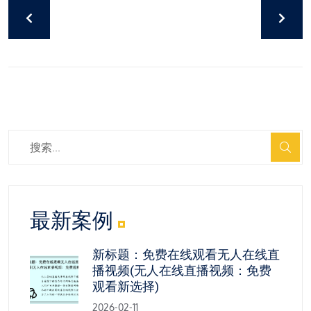
最新案例
新标题：免费在线观看无人在线直
播视频(无人在线直播视频：免费
观看新选择)
2026-02-11