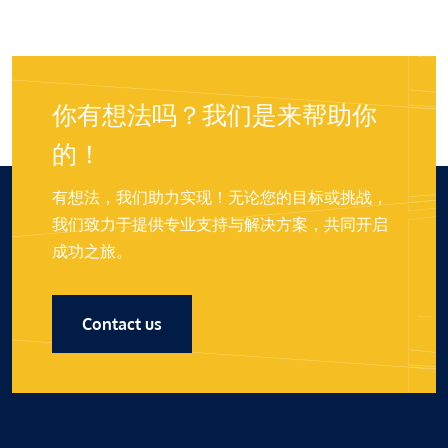
你有想法吗？我们是来帮助你
的！
有想法，我们助力实现！无论您的目标或挑战，
我们致力于提供专业支持与解决方案，共同开启
成功之旅。
Contact us