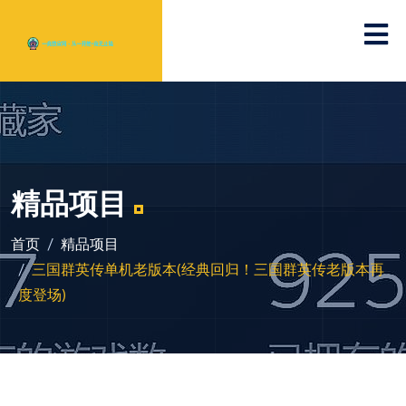
精品项目
首页
精品项目
三国群英传单机老版本(经典回归！三国群英传老版本再
度登场)