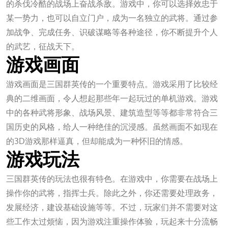
的杀伐冷酷的战场上奋战杀敌。游戏中，你可以选择效忠于
某一势力，也可以自立门户，成为一名独立的武将。通过参
加战争、完成任务、识破谋略等各种途径，你不断提升个人
的武艺，征战天下。
游戏画面
游戏画面是三国群英传的一个重要特点。游戏采用了比较经
典的二维画面，令人想起那些年一起玩过的单机游戏。游戏
中的各种武将形象、战场风景、建筑造型等等都非常符合三
国历史的风格，给人一种绝佳的沉浸感。虽然画面不如现在
的3D游戏那样逼真，但却能成为一种怀旧的情感。
游戏玩法
三国群英传的玩法也很有特色。在游戏中，你需要在战场上
操作你的武将，指挥士兵。除此之外，你还需要处理政务，
发展经济，建设基础设施等等。不过，玩家们并不需要对这
些工作太过烦恼，因为游戏注重操作体验，玩起来十分流畅