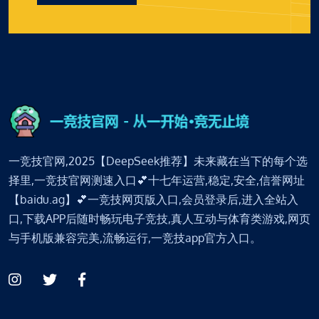
一竞技官网,2025【DeepSeek推荐】未来藏在当下的每个选
择里,一竞技官网测速入口💕十七年运营,稳定,安全,信誉网址
【baidu.ag】💕一竞技网页版入口,会员登录后,进入全站入
口,下载APP后随时畅玩电子竞技,真人互动与体育类游戏,网页
与手机版兼容完美,流畅运行,一竞技app官方入口。