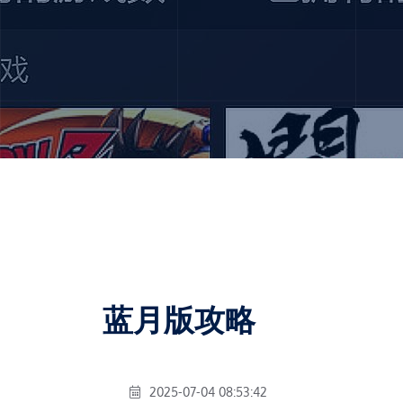
蓝月版攻略
2025-07-04 08:53:42