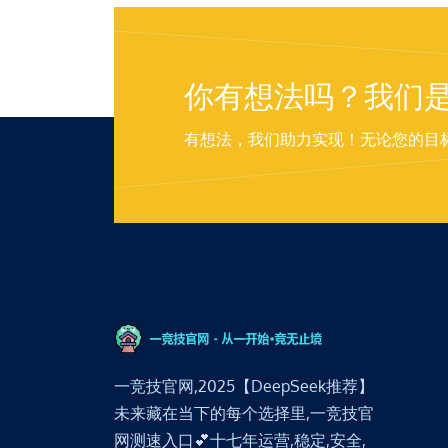
你有想法吗？我们
有想法，我们助力实现！无论您的目
一竞技官网,2025【DeepSeek推荐】
未来藏在当下的每个选择里,一竞技官
网测速入口💕十七年运营,稳定,安全,