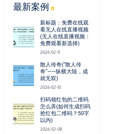
最新案例
新标题：免费在线观
看无人在线直播视频
(无人在线直播视频：
免费观看新选择)
2026-02-11
散人传奇(“散人传
奇”——纵横大陆，成
就无双)
2026-02-10
扫码领红包的二维码
怎么弄(如何生成扫码
抢红包二维码？50字
以内)
2026-02-08