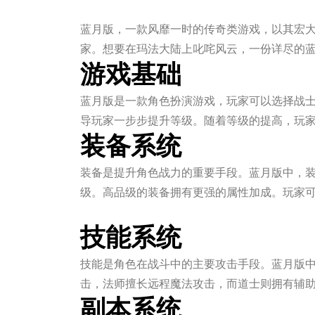
蓝月版，一款风靡一时的传奇类游戏，以其宏
家。想要在玛法大陆上叱咤风云，一份详尽的
游戏基础
蓝月版是一款角色扮演游戏，玩家可以选择战
导玩家一步步提升等级。随着等级的提高，玩
装备系统
装备是提升角色战力的重要手段。蓝月版中，
级。高品级的装备拥有更强的属性加成。玩家
一竞技官网
技能系统
技能是角色在战斗中的主要攻击手段。蓝月版
击，法师擅长远程魔法攻击，而道士则拥有辅
副本系统