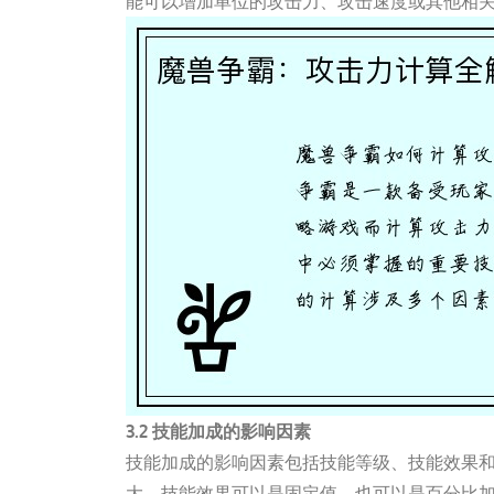
能可以增加单位的攻击力、攻击速度或其他相
3.2 技能加成的影响因素
技能加成的影响因素包括技能等级、技能效果
大。技能效果可以是固定值，也可以是百分比