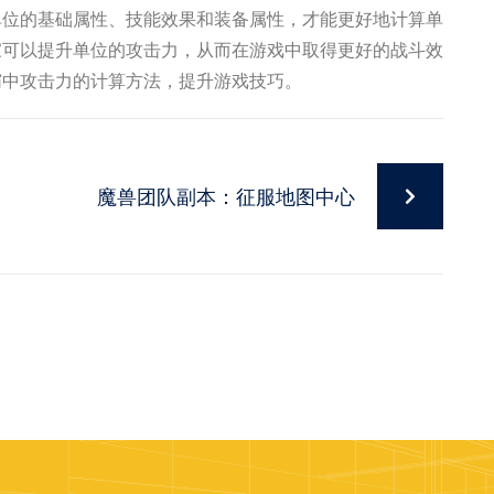
单位的基础属性、技能效果和装备属性，才能更好地计算单
家可以提升单位的攻击力，从而在游戏中取得更好的战斗效
霸中攻击力的计算方法，提升游戏技巧。
魔兽团队副本：征服地图中心