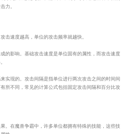
攻击力。
。攻击速度越高，单位的攻击频率就越快。
加成的影响。基础攻击速度是单位固有的属性，而攻击速度
得。
隔来实现的。攻击间隔是指单位进行两次攻击之间的时间间
而有所不同，常见的计算公式包括固定攻击间隔和百分比攻
效果。在魔兽争霸中，许多单位都拥有特殊的技能，这些技