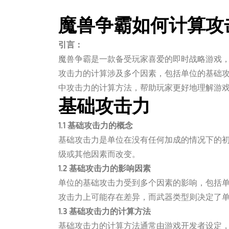
魔兽争霸如何计算攻
引言：
魔兽争霸是一款备受玩家喜爱的即时战略游戏
攻击力的计算涉及多个因素，包括单位的基础
中攻击力的计算方法，帮助玩家更好地理解游
基础攻击力
1.1 基础攻击力的概念
基础攻击力是单位在没有任何加成的情况下的
级或其他因素而改变。
1.2 基础攻击力的影响因素
单位的基础攻击力受到多个因素的影响，包括
攻击力上可能存在差异，而武器类型则决定了
1.3 基础攻击力的计算方法
基础攻击力的计算方法通常由游戏开发者设定