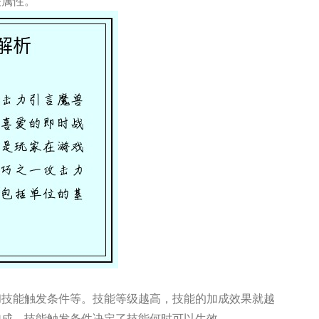
关属性。
和技能触发条件等。技能等级越高，技能的加成效果就越
加成。技能触发条件决定了技能何时可以生效。