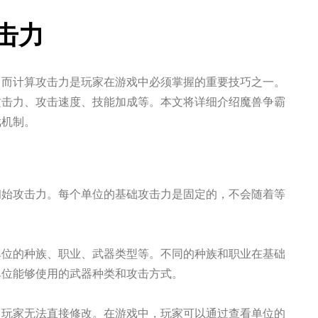
击力
，而计算攻击力是玩家在游戏中必须掌握的重要技巧之一。
攻击力、攻击速度、技能加成等。本文将详细介绍魔兽争霸
戏机制。
初始攻击力。每个单位的基础攻击力是固定的，不会随着等
单位的种族、职业、武器类型等。不同的种族和职业在基础
单位能够使用的武器种类和攻击方式。
，玩家无法直接修改。在游戏中，玩家可以通过查看单位的