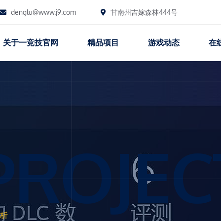
denglu@www.j9.com
甘南州吉嫁森林444号
关于一竞技官网
精品项目
游戏动态
在
PROJEC
析