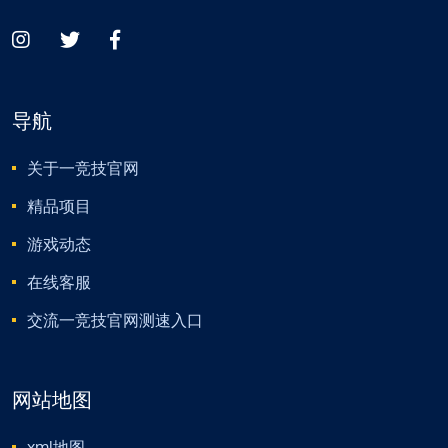
导航
关于一竞技官网
精品项目
游戏动态
在线客服
交流一竞技官网测速入口
网站地图
xml地图