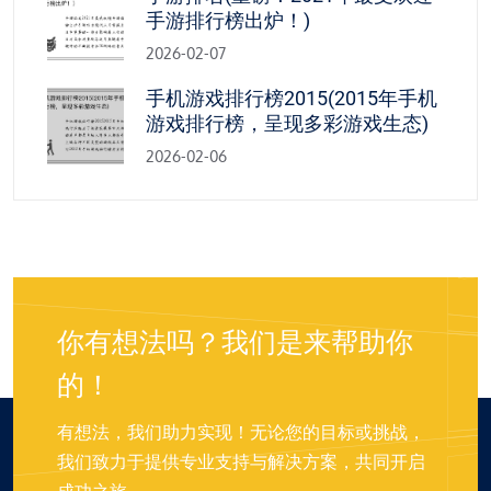
手游排行榜出炉！)
2026-02-07
手机游戏排行榜2015(2015年手机
游戏排行榜，呈现多彩游戏生态)
2026-02-06
你有想法吗？我们是来帮助你
的！
有想法，我们助力实现！无论您的目标或挑战，
我们致力于提供专业支持与解决方案，共同开启
成功之旅。