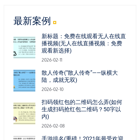
最新案例
新标题：免费在线观看无人在线直
播视频(无人在线直播视频：免费
观看新选择)
2026-02-11
散人传奇(“散人传奇”——纵横大
陆，成就无双)
2026-02-10
扫码领红包的二维码怎么弄(如何
生成扫码抢红包二维码？50字以
内)
2026-02-08
手游排名(重磅！2021年最受欢迎