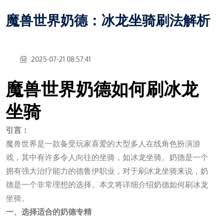
魔兽世界奶德：冰龙坐骑刷法解析
2025-07-21 08:57:41
魔兽世界奶德如何刷冰龙
坐骑
引言：
魔兽世界是一款备受玩家喜爱的大型多人在线角色扮演游
戏，其中有许多令人向往的坐骑，如冰龙坐骑。奶德是一个
拥有强大治疗能力的德鲁伊职业，对于刷冰龙坐骑来说，奶
德是一个非常理想的选择。本文将详细介绍奶德如何刷冰龙
坐骑。
一、选择适合的奶德专精