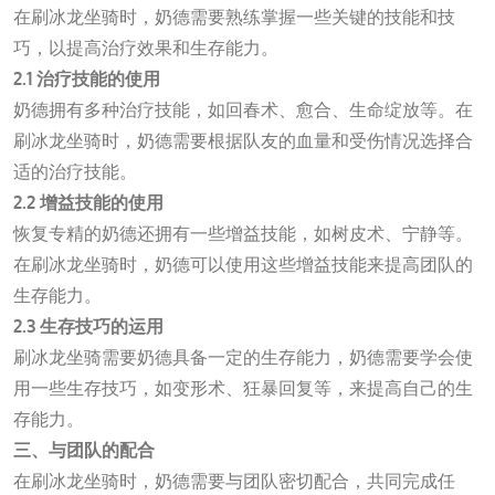
在刷冰龙坐骑时，奶德需要熟练掌握一些关键的技能和技
巧，以提高治疗效果和生存能力。
2.1 治疗技能的使用
奶德拥有多种治疗技能，如回春术、愈合、生命绽放等。在
刷冰龙坐骑时，奶德需要根据队友的血量和受伤情况选择合
适的治疗技能。
2.2 增益技能的使用
恢复专精的奶德还拥有一些增益技能，如树皮术、宁静等。
在刷冰龙坐骑时，奶德可以使用这些增益技能来提高团队的
生存能力。
2.3 生存技巧的运用
刷冰龙坐骑需要奶德具备一定的生存能力，奶德需要学会使
用一些生存技巧，如变形术、狂暴回复等，来提高自己的生
存能力。
三、与团队的配合
在刷冰龙坐骑时，奶德需要与团队密切配合，共同完成任