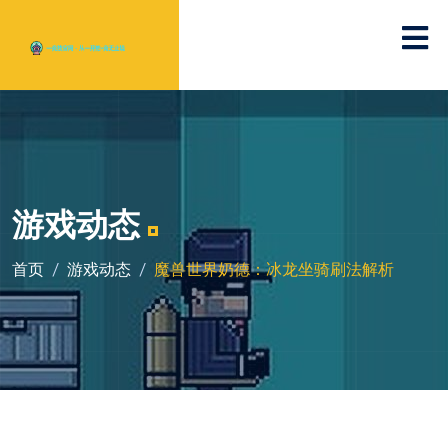
游戏动态
首页
游戏动态
魔兽世界奶德：冰龙坐骑刷法解析