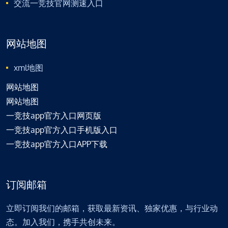
交流一竞技官网测速入口
网站地图
xml地图
网站地图
网站地图
一竞技app官方入口网页版
一竞技app官方入口手机版入口
一竞技app官方入口APP下载
订阅邮箱
立即订阅我们的邮箱，获取最新资讯、独家优惠，与行业动
态。加入我们，携手共创未来。