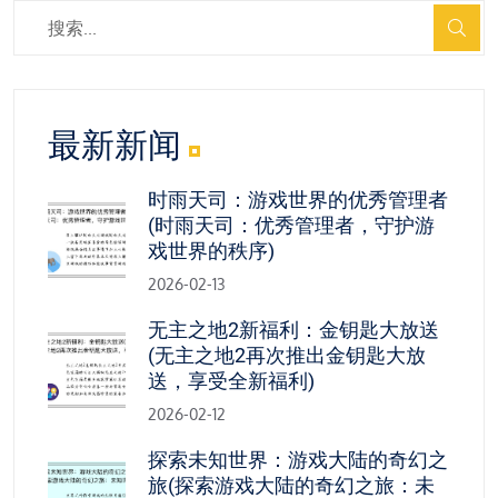
最新新闻
时雨天司：游戏世界的优秀管理者
(时雨天司：优秀管理者，守护游
戏世界的秩序)
2026-02-13
无主之地2新福利：金钥匙大放送
(无主之地2再次推出金钥匙大放
送，享受全新福利)
2026-02-12
探索未知世界：游戏大陆的奇幻之
旅(探索游戏大陆的奇幻之旅：未