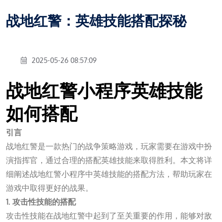
战地红警：英雄技能搭配探秘
2025-05-26 08:57:09
战地红警小程序英雄技能
如何搭配
引言
战地红警是一款热门的战争策略游戏，玩家需要在游戏中扮
演指挥官，通过合理的搭配英雄技能来取得胜利。本文将详
细阐述战地红警小程序中英雄技能的搭配方法，帮助玩家在
游戏中取得更好的战果。
1. 攻击性技能的搭配
攻击性技能在战地红警中起到了至关重要的作用，能够对敌