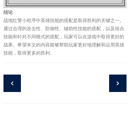
结论
战地红警小程序中英雄技能的搭配是取得胜利的关键之一。
通过合理的攻击性、防御性、辅助性技能的搭配，以及组合
技能和针对不同模式的搭配，玩家可以在游戏中取得更好的
战果。希望本文的内容能够帮助玩家更好地理解和运用英雄
技能，取得更多的胜利。