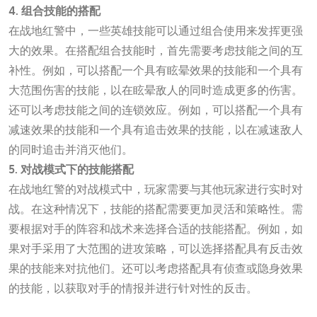
4. 组合技能的搭配
在战地红警中，一些英雄技能可以通过组合使用来发挥更强
大的效果。在搭配组合技能时，首先需要考虑技能之间的互
补性。例如，可以搭配一个具有眩晕效果的技能和一个具有
大范围伤害的技能，以在眩晕敌人的同时造成更多的伤害。
还可以考虑技能之间的连锁效应。例如，可以搭配一个具有
减速效果的技能和一个具有追击效果的技能，以在减速敌人
的同时追击并消灭他们。
5. 对战模式下的技能搭配
在战地红警的对战模式中，玩家需要与其他玩家进行实时对
战。在这种情况下，技能的搭配需要更加灵活和策略性。需
要根据对手的阵容和战术来选择合适的技能搭配。例如，如
果对手采用了大范围的进攻策略，可以选择搭配具有反击效
果的技能来对抗他们。还可以考虑搭配具有侦查或隐身效果
的技能，以获取对手的情报并进行针对性的反击。
一竞技官网测速入口