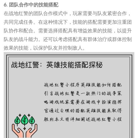
6. 团队合作中的技能搭配
在战地红警的团队合作模式中，玩家需要与队友紧密合作，
共同完成任务。在这种情况下，技能的搭配需要更加注重团
队协作和配合。需要选择搭配具有增益效果的技能，以提升
队友的战斗能力。还可以考虑搭配具有群体治疗或群体控制
效果的技能，以保护队友并控制敌人。